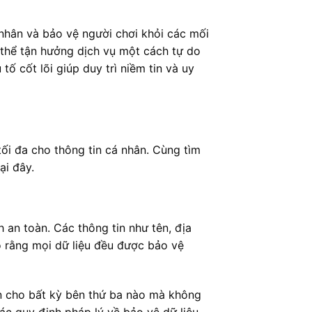
 nhân và bảo vệ người chơi khỏi các mối
 thể tận hưởng dịch vụ một cách tự do
ố cốt lõi giúp duy trì niềm tin và uy
ối đa cho thông tin cá nhân. Cùng tìm
ại đây.
 an toàn. Các thông tin như tên, địa
o rằng mọi dữ liệu đều được bảo vệ
n cho bất kỳ bên thứ ba nào mà không