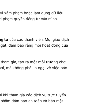
 vi xâm phạm hoặc lạm dụng dữ liệu.
vi phạm quyền riêng tư của mình.
ng tư
của các thành viên. Mọi giao dịch
 ngặt, đảm bảo rằng mọi hoạt động của
 tham gia, tạo ra một môi trường chơi
hơi, mà không phải lo ngại về việc bảo
i khi tham gia các dịch vụ trực tuyến.
g, nhằm đảm bảo an toàn và bảo mật