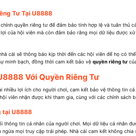
êng Tư Tại U8888
chỉnh quyền riêng tư để đảm bảo tính hợp lệ và tuân thủ c
lợi của hội viên mà còn đảm bảo rằng mọi dữ liệu được xử
 nhà cái sẽ thông báo kịp thời đến các hội viên để họ có t
 sự minh bạch, đồng thời cam kết bảo vệ
quyền riêng tư
của
 U8888 Với Quyền Riêng Tư
nhiều lợi ích cho người chơi, cam kết bảo vệ thông tin cá
ội viên nhận được khi tham gia, cùng với các chính sách bả
 tại U8888
 thông tin cá nhân của người chơi. Mọi dữ liệu cá nhân đư
gừa mọi truy cập trái phép. Nhà cái cam kết không chia s