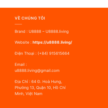
VỀ CHÚNG TÔI
Brand : U8888 – U8888.living
Website :
https://u8888.living/
Điện Thoại :
(+84) 915615664
Email :
u8888.living@gmail.com
Địa Chỉ : 64 Đ. Hoà Hưng,
Phường 13, Quận 10, Hồ Chí
Minh, Việt Nam