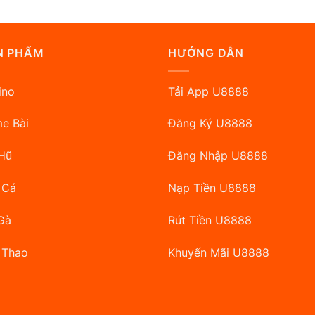
N PHẨM
HƯỚNG DẪN
ino
Tải App U8888
e Bài
Đăng Ký U8888
Hũ
Đăng Nhập U8888
 Cá
Nạp Tiền U8888
Gà
Rút Tiền U8888
 Thao
Khuyến Mãi U8888