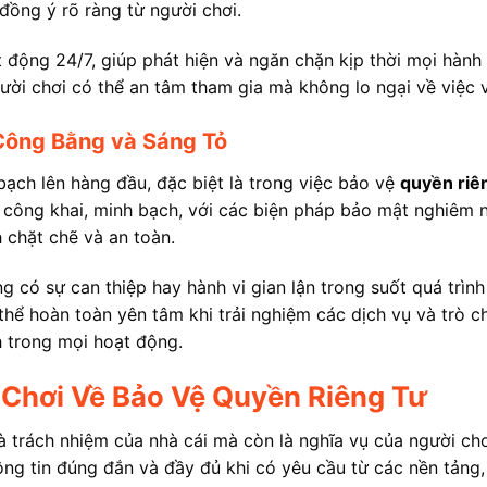
đồng ý rõ ràng từ người chơi.
động 24/7, giúp phát hiện và ngăn chặn kịp thời mọi hành
ười chơi có thể an tâm tham gia mà không lo ngại về việc 
 Công Bằng và Sáng Tỏ
ạch lên hàng đầu, đặc biệt là trong việc bảo vệ
quyền riê
ện công khai, minh bạch, với các biện pháp bảo mật nghiêm
 chặt chẽ và an toàn.
có sự can thiệp hay hành vi gian lận trong suốt quá trình
thể hoàn toàn yên tâm khi trải nghiệm các dịch vụ và trò c
h trong mọi hoạt động.
Chơi Về Bảo Vệ Quyền Riêng Tư
à trách nhiệm của nhà cái mà còn là nghĩa vụ của người chơ
ng tin đúng đắn và đầy đủ khi có yêu cầu từ các nền tản