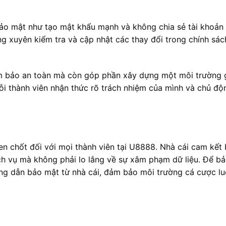
bảo mật như tạo mật khẩu mạnh và không chia sẻ tài khoản 
ng xuyên kiểm tra và cập nhật các thay đổi trong chính sá
m bảo an toàn mà còn góp phần xây dựng một môi trường gi
ỗi thành viên nhận thức rõ trách nhiệm của mình và chủ độ
en chốt đối với mọi thành viên tại U8888. Nhà cái cam kết
h vụ mà không phải lo lắng về sự xâm phạm dữ liệu. Để bả
ng dẫn bảo mật từ nhà cái, đảm bảo môi trường cá cược lu