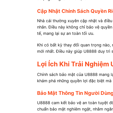
Cập Nhật Chính Sách Quyền Ri
Nhà cái thường xuyên cập nhật và điều 
nhân. Điều này không chỉ bảo vệ quyền 
tế, mang lại sự an toàn tối ưu.
Khi có bất kỳ thay đổi quan trọng nào,
mới nhất. Điều này giúp U8888 duy trì
Lợi Ích Khi Trải Nghiệm
Chính sách bảo mật của U8888 mang lại 
khám phá những quyền lợi đặc biệt mà h
Bảo Mật Thông Tin Người Dùng
U8888 cam kết bảo vệ an toàn tuyệt đối
chuẩn bảo mật nghiêm ngặt, nhằm ngăn n