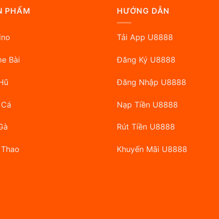
N PHẨM
HƯỚNG DẪN
ino
Tải App U8888
e Bài
Đăng Ký U8888
Hũ
Đăng Nhập U8888
 Cá
Nạp Tiền U8888
Gà
Rút Tiền U8888
 Thao
Khuyến Mãi U8888