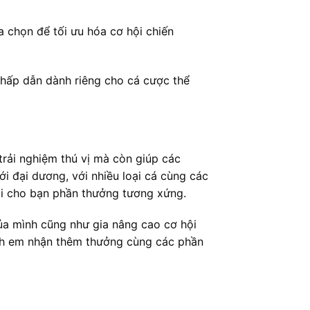
a chọn để tối ưu hóa cơ hội chiến
 hấp dẫn dành riêng cho cá cược thể
trải nghiệm thú vị mà còn giúp các
ới đại dương, với nhiều loại cá cùng các
lại cho bạn phần thưởng tương xứng.
ủa mình cũng như gia nâng cao cơ hội
anh em nhận thêm thưởng cùng các phần