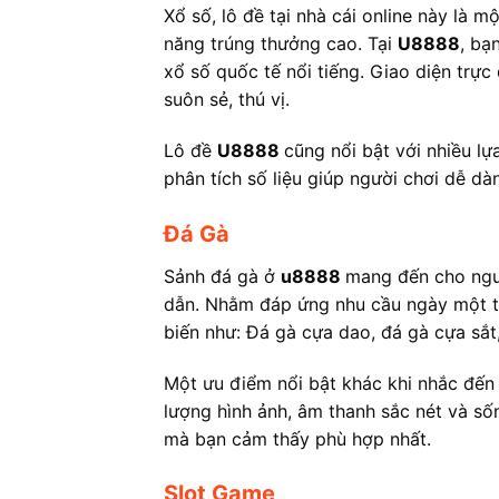
Xổ số, lô đề tại nhà cái online này là 
năng trúng thưởng cao. Tại
U8888
, bạ
xổ số quốc tế nổi tiếng. Giao diện trự
suôn sẻ, thú vị.
Lô đề
U8888
cũng nổi bật với nhiều lự
phân tích số liệu giúp người chơi dễ dà
Đá Gà
Sảnh đá gà ở
u8888
mang đến cho ngườ
dẫn. Nhằm đáp ứng nhu cầu ngày một tă
biến như: Đá gà cựa dao, đá gà cựa sắ
Một ưu điểm nổi bật khác khi nhắc đến 
lượng hình ảnh, âm thanh sắc nét và số
mà bạn cảm thấy phù hợp nhất.
Slot Game