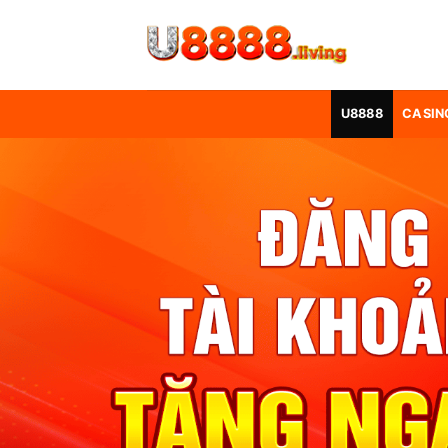
Skip
to
content
U8888
CASIN