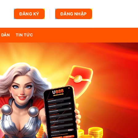
ĐĂNG KÝ
ĐĂNG NHẬP
 DẪN
TIN TỨC