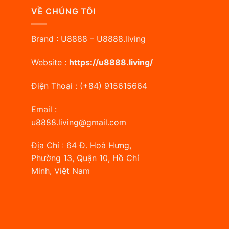
VỀ CHÚNG TÔI
Brand : U8888 – U8888.living
Website :
https://u8888.living/
Điện Thoại :
(+84) 915615664
Email :
u8888.living@gmail.com
Địa Chỉ : 64 Đ. Hoà Hưng,
Phường 13, Quận 10, Hồ Chí
Minh, Việt Nam