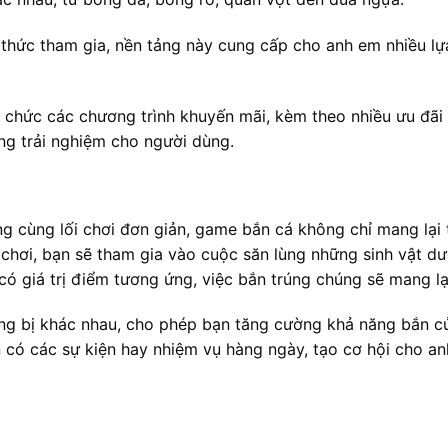
h thức tham gia, nền tảng này cung cấp cho anh em nhiều lự
chức các chương trình khuyến mãi, kèm theo nhiều ưu đãi
ong trải nghiệm cho người dùng.
ng cùng lối chơi đơn giản, game bắn cá không chỉ mang lại 
 chơi, bạn sẽ tham gia vào cuộc săn lùng những sinh vật dư
ẽ có giá trị điểm tương ứng, việc bắn trúng chúng sẽ mang 
ang bị khác nhau, cho phép bạn tăng cường khả năng bắn c
n có các sự kiện hay nhiệm vụ hàng ngày, tạo cơ hội cho 