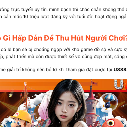
ởng trực tuyến uy tín, minh bạch thì chắc chắn không thể
iên cán mốc 10 triệu lượt đăng ký với tuổi đời hoạt động ngắ
 Gì Hấp Dẫn Để Thu Hút Người Chơi
y, có lẽ bạn sẽ bị choáng ngợp với kho game đồ sộ và cực 
p, phát triển mà còn được thiết kế vô cùng đẹp mắt, sốn
 giải trí không nên bỏ lỡ khi tham gia đặt cược tại
U88