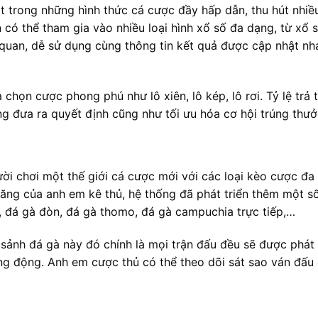
một trong những hình thức cá cược đầy hấp dẫn, thu hút nhi
n có thể tham gia vào nhiều loại hình xổ số đa dạng, từ xổ
c quan, dễ sử dụng cùng thông tin kết quả được cập nhật n
a chọn cược phong phú như lô xiên, lô kép, lô rơi. Tỷ lệ tr
ng đưa ra quyết định cũng như tối ưu hóa cơ hội trúng thưở
i chơi một thế giới cá cược mới với các loại kèo cược đa
ng của anh em kê thủ, hệ thống đã phát triển thêm một số
t, đá gà đòn, đá gà thomo, đá gà campuchia trực tiếp,…
sảnh đá gà này đó chính là mọi trận đấu đều sẽ được phát s
ng động. Anh em cược thủ có thể theo dõi sát sao ván đấu 