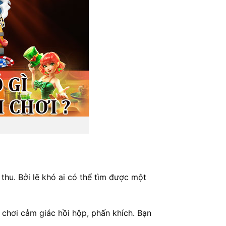
thu. Bởi lẽ khó ai có thể tìm được một
 chơi cảm giác hồi hộp, phấn khích. Bạn