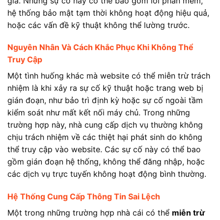
gia. Những sự cố này có thể bao gồm lỗi phần mềm,
hệ thống bảo mật tạm thời không hoạt động hiệu quả,
hoặc các vấn đề kỹ thuật không thể lường trước.
Nguyên Nhân Và Cách Khắc Phục Khi Không Thể
Truy Cập
Một tình huống khác mà website có thể miễn trừ trách
nhiệm là khi xảy ra sự cố kỹ thuật hoặc trang web bị
gián đoạn, như bảo trì định kỳ hoặc sự cố ngoài tầm
kiểm soát như mất kết nối máy chủ. Trong những
trường hợp này, nhà cung cấp dịch vụ thường không
chịu trách nhiệm về các thiệt hại phát sinh do không
thể truy cập vào website. Các sự cố này có thể bao
gồm gián đoạn hệ thống, không thể đăng nhập, hoặc
các dịch vụ trực tuyến không hoạt động bình thường.
Hệ Thống Cung Cấp Thông Tin Sai Lệch
Một trong những trường hợp nhà cái có thể
miễn trừ