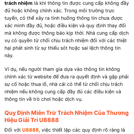
trách nhiệm
là khi thông tin được cung cấp không đầy
đủ hoặc không chính xác. Trong môi trường trực
tuyến, có thể xảy ra tình huống thông tin chưa được
xác minh đầy đủ, hoặc điều kiện và quy định thay đổi
mà không được thông báo kịp thời. Nhà cung cấp dịch
vụ có quyền từ chối chịu trách nhiệm đối với các thiệt
hại phát sinh từ sự thiếu sót hoặc sai lệch thông tin
này.
Ví dụ, nếu người tham gia dựa vào thông tin không
chính xác từ website để đưa ra quyết định và gặp phải
sự cố hoặc thua lỗ, nhà cái có thể từ chối chịu trách
nhiệm nếu không cung cấp đầy đủ các điều kiện và
thông tin về trò chơi hoặc dịch vụ.
Quy Định Miễn Trừ Trách Nhiệm Của Thương
Hiệu Giải Trí U8888
Đối với
U8888
, việc thiết lập các quy định rõ ràng là