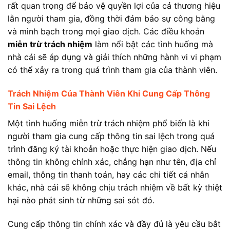
rất quan trọng để bảo vệ quyền lợi của cả thương hiệu
lẫn người tham gia, đồng thời đảm bảo sự công bằng
và minh bạch trong mọi giao dịch. Các điều khoản
miễn trừ trách nhiệm
làm nổi bật các tình huống mà
nhà cái sẽ áp dụng và giải thích những hành vi vi phạm
có thể xảy ra trong quá trình tham gia của thành viên.
Trách Nhiệm Của Thành Viên Khi Cung Cấp Thông
Tin Sai Lệch
Một tình huống miễn trừ trách nhiệm phổ biến là khi
người tham gia cung cấp thông tin sai lệch trong quá
trình đăng ký tài khoản hoặc thực hiện giao dịch. Nếu
thông tin không chính xác, chẳng hạn như tên, địa chỉ
email, thông tin thanh toán, hay các chi tiết cá nhân
khác, nhà cái sẽ không chịu trách nhiệm về bất kỳ thiệt
hại nào phát sinh từ những sai sót đó.
Cung cấp thông tin chính xác và đầy đủ là yêu cầu bắt