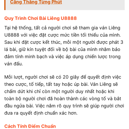
Căng Thẳng Từng Phút
Quy Trình Chơi Bài Liêng U8888
Tại hệ thống, tất cả người chơi sẽ tham gia ván Liêng
U8888 với việc đặt cược mức tiền tối thiểu của mình.
Sau khi đặt cược kết thúc, mỗi một người được phát 3
lá bài, giữ kín tuyệt đối về bộ bài của mình nhằm bảo
đảm tính minh bạch và việc áp dụng chiến lược trong
ván đấu.
Mỗi lượt, người chơi sẽ có 20 giây để quyết định việc
theo cược, tố tiếp, tất tay hoặc úp bài. Ván Liêng sẽ
chấm dứt khi chỉ còn một người duy nhất hoặc khi
toàn bộ người chơi đã hoàn thành các vòng tố và bắt
đầu ngửa bài. Việc nắm rõ quy trình sẽ giúp người chơi
đưa ra quyết định chuẩn xác hơn.
Cách Tính Điểm Chuẩn