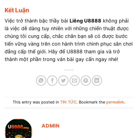
Kết Luận
Việc trở thành bậc thầy bài
Liêng U8888
không phải
là việc dễ dàng tuy nhiên với những chiến thuật được
chúng tôi cung cấp, chắc chắn bạn sẽ có được bước
tiến vững vàng trên con hành trình chinh phục sân chơi
đẳng cấp thế giới. Hãy để U8888 tham gia và trở
thành một phần trong ván bài gay cấn ngay nhé!
This entry was posted in
TIN TỨC
. Bookmark the
permalink
.
ADMIN