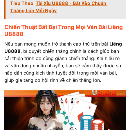
Tiếp Theo
Tài Xỉu U8888 - Bắt Kèo Chuẩn,
Thắng Lớn Mỗi Ngày
Chiến Thuật Bất Bại Trong Mọi Ván Bài Liêng
U8888
Nếu bạn mong muốn trở thành cao thủ trên bài
Liêng
U8888
, bí quyết chiến thắng chính là cách giúp bạn
cải thiện trình độ cùng giành chiến thắng. Khi hiểu rõ
và vận dụng nhuần nhuyễn, bạn sẽ cảm thấy được sự
hấp dẫn cùng kịch tính tuyệt đối trong mỗi ván bài,
giúp gia tăng cơ hội rinh về chiến thắng lớn.