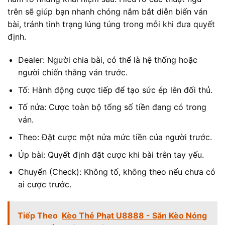
trên sẽ giúp bạn nhanh chóng nắm bắt diễn biến ván
bài, tránh tình trạng lúng túng trong mỗi khi đưa quyết
định.
Dealer: Người chia bài, có thể là hệ thống hoặc
người chiến thắng ván trước.
Tố: Hành động cược tiếp để tạo sức ép lên đối thủ.
Tố nửa: Cược toàn bộ tổng số tiền đang có trong
ván.
Theo: Đặt cược một nửa mức tiền của người trước.
Úp bài: Quyết định đặt cược khi bài trên tay yếu.
Chuyển (Check): Không tố, không theo nếu chưa có
ai cược trước.
Tiếp Theo
Kèo Thẻ Phạt U8888 - Săn Kèo Nóng