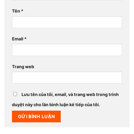
Tên
*
Email
*
Trang web
Lưu tên của tôi, email, và trang web trong trình
duyệt này cho lần bình luận kế tiếp của tôi.